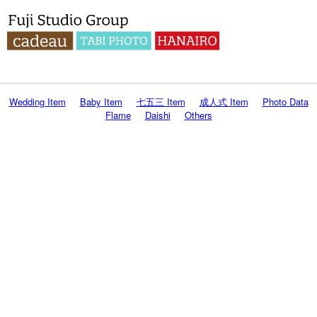
Wedding Item
Baby Item
七五三 Item
成人式 Item
Photo Data
Flame
Daishi
Others