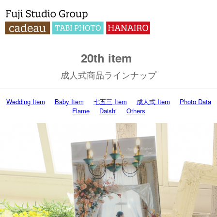
20th item
成人式商品ラインナップ
Wedding Item
Baby Item
七五三 Item
成人式 Item
Photo Data
Flame
Daishi
Others