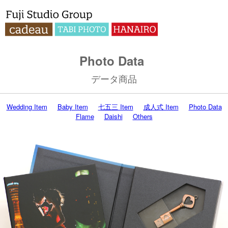
Photo Data
データ商品
Wedding Item
Baby Item
七五三 Item
成人式 Item
Photo Data
Flame
Daishi
Others