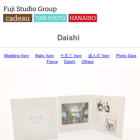
Daishi
Wedding Item
Baby Item
七五三 Item
成人式 Item
Photo Data
Flame
Daishi
Others